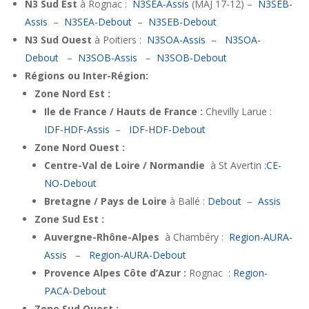
N3 Sud Est
à Rognac :
N3SEA-Assis
(MAJ 17-12) –
N3SEB-
Assis
–
N3SEA-Debout
–
N3SEB-Debout
N3 Sud Ouest
à Poitiers :
N3SOA-Assis
–
N3SOA-
Debout
–
N3SOB-Assis
–
N3SOB-Debout
Régions ou Inter-Région:
Zone Nord Est :
Ile de France / Hauts de France :
Chevilly Larue :
IDF-HDF-Assis
–
IDF-HDF-Debout
Zone Nord Ouest :
Centre-Val de Loire / Normandie
à St Avertin :
CE-
NO-Debout
Bretagne / Pays de Loire
à Ballé :
Debout
–
Assis
Zone Sud Est :
Auvergne-Rhône-Alpes
à Chambéry :
Region-AURA-
Assis
–
Region-AURA-Debout
Provence Alpes Côte d’Azur :
Rognac :
Region-
PACA-Debout
Zone Sud Ouest :