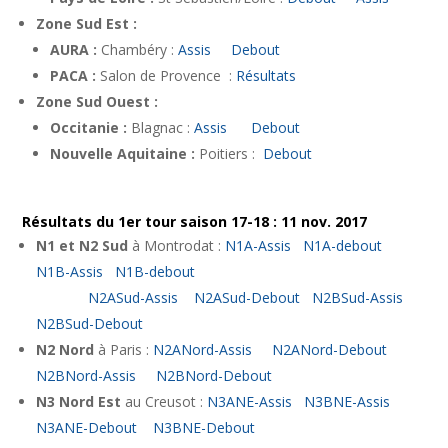
Zone Sud Est :
AURA :
Chambéry :
Assis
Debout
PACA :
Salon de Provence :
Résultats
Zone Sud Ouest :
Occitanie :
Blagnac :
Assis
Debout
Nouvelle Aquitaine :
Poitiers :
Debout
Résultats du 1er tour saison 17-18 : 11 nov. 2017
N1 et N2 Sud
à Montrodat :
N1A-Assis
N1A-debout
N1B-Assis
N1B-debout
N2ASud-Assis
N2ASud-Debout
N2BSud-Assis
N2BSud-Debout
N2 Nord
à Paris :
N2ANord-Assis
N2ANord-Debout
N2BNord-Assis
N2BNord-Debout
N3 Nord Est
au Creusot :
N3ANE-Assis
N3BNE-Assis
N3ANE-Debout
N3BNE-Debout