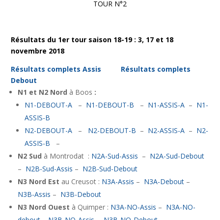
TOUR N°2
Résultats du 1er tour saison 18-19 : 3, 17 et 18
novembre 2018
Résultats complets Assis
Résultats complets
Debout
N1 et N2 Nord
à Boos
:
N1-DEBOUT-A
–
N1-DEBOUT-B
–
N1-ASSIS-A
–
N1-
ASSIS-B
N2-DEBOUT-A
–
N2-DEBOUT-B
–
N2-ASSIS-A
–
N2-
ASSIS-B
–
N2 Sud
à Montrodat :
N2A-Sud-Assis
–
N2A-Sud-Debout
–
N2B-Sud-Assis
–
N2B-Sud-Debout
N3 Nord Est
au Creusot :
N3A-Assis
–
N3A-Debout
–
N3B-Assis
–
N3B-Debout
N3 Nord Ouest
à Quimper :
N3A-NO-Assis
–
N3A-NO-
debout
–
N3B-NO-Assis.
–
N3B-NO-Debout