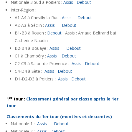
Nationale 3 Sud à Poitiers :
Assis
Debout
Inter-Région :
A1-A4 à Chevilly-la-Rue :
Assis
Debout
A2-A3 à Séclin :
Assis
Debout
B1-B3 à Rouen :
Debout
Assis : Arnaud Beltrand bat
Catherine Naudin
B2-B4 à Bouaye :
Assis
Debout
C1 à Chambéry :
Assis
Debout
C2-C3 à Salon-de-Provence :
Assis
Debout
C4-D4 à Sète :
Assis
Debout
D1-D2-D3 à Poitiers :
Assis
Debout
er
1
tour :
Classement général par classe après le 1er
tour
Classements du 1er tour (montées et descentes)
Nationale 1 :
Assis
Debout
Nationale 2 :
Assis
Debout