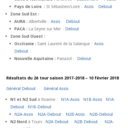
Pays de Loire :
St Sébastien/Loire :
Assis
Debout
Zone Sud Est :
AURA :
Albertville :
Assis
Debout
PACA :
La Seyne sur Mer :
Debout
Zone Sud Ouest :
Occitanie :
Saint Laurent de la Salanque :
Assis
Debout
Nouvelle Aquitaine :
Panazol :
Debout
Résultats du 2è tour saison 2017-2018 – 10 février 2018
Général Debout
Général Assis
N1 et N2 Sud
à Roanne :
N1A-Assis
N1B-Assis
N1A-
Debout
N1B-Debout
N2A-Assis
N2A-Debout
N2B-Assis
N2B-Debout
N2 Nord
à Tours :
N2A Debout
N2B Debout
N2A-