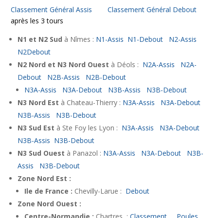
Classement Général Assis
Classement Général Debout
après les 3 tours
N1 et N2 Sud
à Nîmes :
N1-Assis
N1-Debout
N2-Assis
N2Debout
N2 Nord et N3 Nord Ouest
à Déols :
N2A-Assis
N2A-
Debout
N2B-Assis
N2B-Debout
N3A-Assis
N3A-Debout
N3B-Assis
N3B-Debout
N3 Nord Est
à Chateau-Thierry :
N3A-Assis
N3A-Debout
N3B-Assis
N3B-Debout
N3 Sud Est
à Ste Foy les Lyon :
N3A-Assis
N3A-Debout
N3B-Assis
N3B-Debout
N3 Sud Ouest
à Panazol :
N3A-Assis
N3A-Debout
N3B-
Assis
N3B-Debout
Zone Nord Est :
Ile de France :
Chevilly-Larue :
Debout
Zone Nord Ouest :
Centre-Normandie :
Chartres :
Classement
Poules