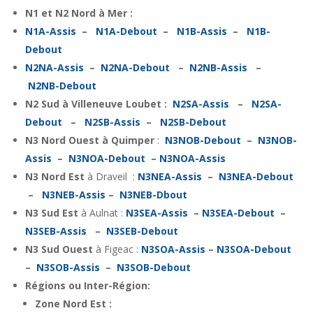
N1 et N2 Nord à Mer :
N1A-Assis
–
N1A-Debout
–
N1B-Assis
–
N1B-
Debout
N2NA-Assis
–
N2NA-Debout
–
N2NB-Assis
–
N2NB-Debout
N2 Sud à Villeneuve Loubet :
N2SA-Assis
–
N2SA-
Debout
–
N2SB-Assis
–
N2SB-Debout
N3 Nord Ouest à Quimper
:
N3NOB-Debout
–
N3NOB-
Assis
–
N3NOA-Debout
–
N3NOA-Assis
N3 Nord Est
à Draveil :
N3NEA-Assis
–
N3NEA-Debout
–
N3NEB-Assis
–
N3NEB-Dbout
N3 Sud Est
à Aulnat :
N3SEA-Assis
–
N3SEA-Debout
–
N3SEB-Assis
–
N3SEB-Debout
N3 Sud Ouest
à Figeac :
N3SOA-Assis
–
N3SOA-Debout
–
N3SOB-Assis
–
N3SOB-Debout
Régions ou Inter-Région:
Zone Nord Est :