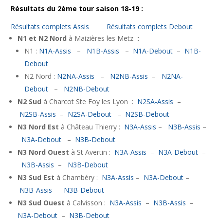
Résultats du 2ème tour saison 18-19 :
Résultats complets Assis
Résultats complets Debout
N1 et N2 Nord
à Maizières les Metz
:
N1 :
N1A-Assis
–
N1B-Assis
–
N1A-Debout
–
N1B-
Debout
N2 Nord :
N2NA-Assis
–
N2NB-Assis
–
N2NA-
Debout
–
N2NB-Debout
N2 Sud
à Charcot Ste Foy les Lyon :
N2SA-Assis
–
N2SB-Assis
–
N2SA-Debout
–
N2SB-Debout
N3 Nord Est
à Château Thierry :
N3A-Assis
–
N3B-Assis
–
N3A-Debout
–
N3B-Debout
N3 Nord Ouest
à St Avertin :
N3A-Assis
–
N3A-Debout
–
N3B-Assis
–
N3B-Debout
N3 Sud Est
à Chambéry :
N3A-Assis
–
N3A-Debout
–
N3B-Assis
–
N3B-Debout
N3 Sud Ouest
à Calvisson :
N3A-Assis
–
N3B-Assis
–
N3A-Debout
–
N3B-Debout