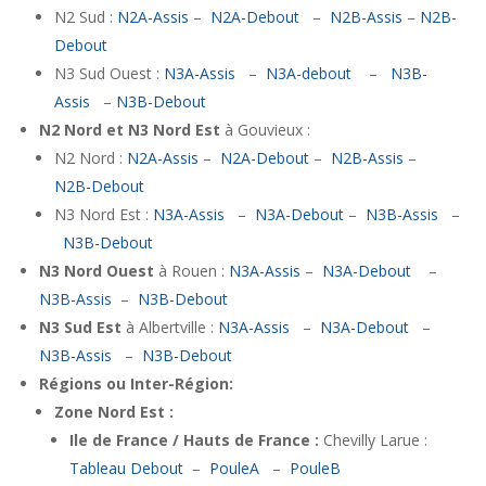
N2 Sud :
N2A-Assis
–
N2A-Debout
–
N2B-Assis
–
N2B-
Debout
N3 Sud Ouest :
N3A-Assis
–
N3A-debout
–
N3B-
Assis
–
N3B-Debout
N2 Nord et N3 Nord Est
à Gouvieux :
N2 Nord :
N2A-Assis
–
N2A-Debout
–
N2B-Assis
–
N2B-Debout
N3 Nord Est :
N3A-Assis
–
N3A-Debout
–
N3B-Assis
–
N3B-Debout
N3 Nord Ouest
à Rouen :
N3A-Assis
–
N3A-Debout
–
N3B-Assis
–
N3B-Debout
N3 Sud Est
à Albertville :
N3A-Assis
–
N3A-Debout
–
N3B-Assis
–
N3B-Debout
Régions ou Inter-Région:
Zone Nord Est :
Ile de France / Hauts de France :
Chevilly Larue :
Tableau Debout
–
PouleA
–
PouleB