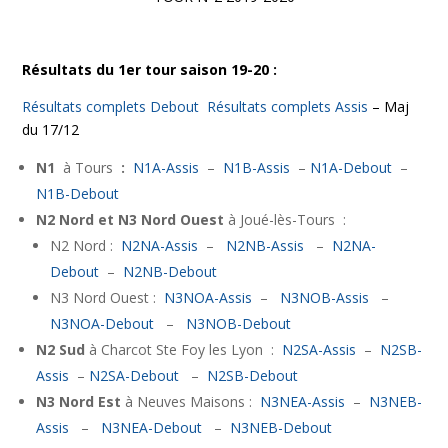
Résultats du 1er tour saison 19-20 :
Résultats complets Debout
Résultats complets Assis
– Maj
du 17/12
N1
à Tours
:
N1A-Assis
–
N1B-Assis
–
N1A-Debout
–
N1B-Debout
N2 Nord et N3 Nord Ouest
à Joué-lès-Tours :
N2 Nord :
N2NA-Assis
–
N2NB-Assis
–
N2NA-
Debout
–
N2NB-Debout
N3 Nord Ouest :
N3NOA-Assis
–
N3NOB-Assis
–
N3NOA-Debout
–
N3NOB-Debout
N2 Sud
à Charcot Ste Foy les Lyon :
N2SA-Assis
–
N2SB-
Assis
–
N2SA-Debout
–
N2SB-Debout
N3 Nord Est
à Neuves Maisons :
N3NEA-Assis
–
N3NEB-
Assis
–
N3NEA-Debout
–
N3NEB-Debout