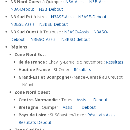
N3 Nord Ouest
à Quimper :
N3A-Assis
N3B-Assis
N3A-Debout
N3B-Debout
N3 Sud Est
à Istres :
N3ASE-Assis
N3ASE-Debout
N3BSE-Assis
N3BSE-Debout
N3 Sud Ouest
à Toulouse :
N3ASO-Assis
N3ASO-
Debout
N3BSO-Assis
N3BSO-debout
Régions :
Zone Nord Est :
Ile de France :
Chevilly-Larue le 5 novembre :
Résultats
Haut de France :
St Omer :
Résultats
Grand-Est et Bourgogne/France-Comté
au Creusot
– Néant
Zone Nord Ouest :
Centre-Normandie :
Tours :
Assis
Debout
Bretagne :
Quimper
Assis
Debout
Pays de Loire :
St Sébastien/Loire :
Résultats Assis
Résultats Debout
Zone Sud Est :