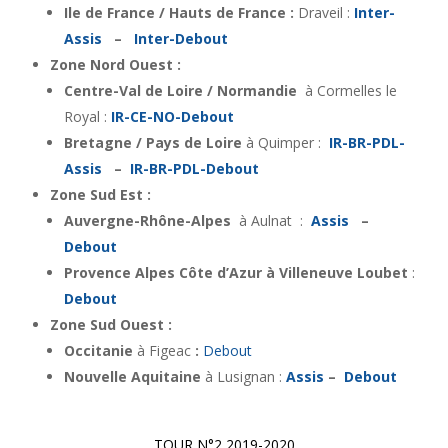
Ile de France / Hauts de France :
Draveil :
Inter-
Assis
–
Inter-Debout
Zone Nord Ouest :
Centre-Val de Loire / Normandie
à Cormelles le
Royal :
IR-CE-NO-Debout
Bretagne / Pays de Loire
à Quimper :
IR-BR-PDL-
Assis
–
IR-BR-PDL-Debout
Zone Sud Est :
Auvergne-Rhône-Alpes
à Aulnat :
Assis
–
Debout
Provence Alpes Côte d’Azur à Villeneuve Loubet
:
Debout
Zone Sud Ouest :
Occitanie
à Figeac
:
Debout
Nouvelle Aquitaine
à Lusignan :
Assis
–
Debout
TOUR N°2 2019-2020