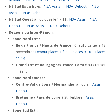
N3 Sud Est
à Istres :
N3A-Assis
–
N3A-Debout
–
N3B-
Assis
–
N3B-Debout
N3 Sud Ouest
à Toulouse le 17-11 :
N3A-Assis
–
N3A-
Debout
–
N3B-Assis
–
N3B-Debout
Régions ou Inter-Région:
Zone Nord Est :
Ile de France / Hauts de France :
Chevilly-Larue le 18
novembre :
Debout places 1 à 8
–
places 9-10
–
Places
11-14
Grand-Est et Bourgogne/France-Comté
au Creusot
: néant
Zone Nord Ouest :
Centre-Val de Loire / Normandie
à Tours :
Assis
Debout
Bretagne / Pays de Loire
à St Herblain :
Assis
–
Debout
Zone Sud Est :