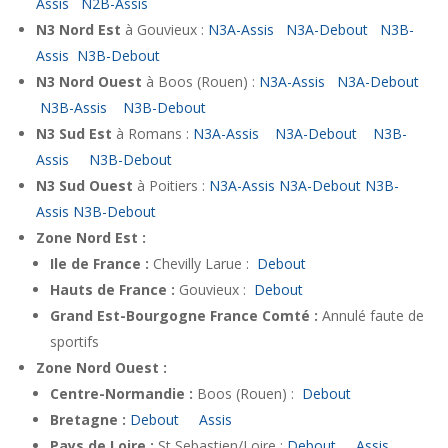
Assis
N2B-Assis
N3 Nord Est
à Gouvieux :
N3A-Assis
N3A-Debout
N3B-
Assis
N3B-Debout
N3 Nord Ouest
à Boos (Rouen) :
N3A-Assis
N3A-Debout
N3B-Assis
N3B-Debout
N3 Sud Est
à Romans :
N3A-Assis
N3A-Debout
N3B-
Assis
N3B-Debout
N3 Sud Ouest
à Poitiers :
N3A-Assis
N3A-Debout
N3B-
Assis
N3B-Debout
Zone Nord Est :
Ile de France :
Chevilly Larue :
Debout
Hauts de France :
Gouvieux :
Debout
Grand Est-Bourgogne France Comté :
Annulé faute de
sportifs
Zone Nord Ouest :
Centre-Normandie :
Boos (Rouen) :
Debout
Bretagne :
Debout
Assis
Pays de Loire :
St Sebastien/Loire :
Debout
Assis