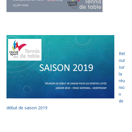
Ret
our
sur
la
réu
nio
n
de
début de saison 2019