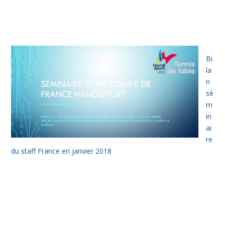
Bi
la
n
sé
m
in
ai
re
du staff France en janvier 2018