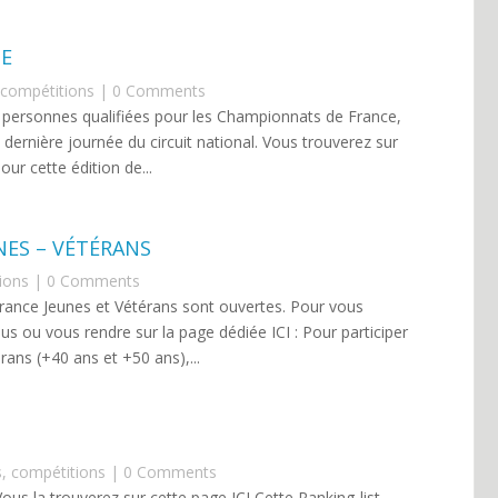
TE
compétitions
| 0 Comments
es personnes qualifiées pour les Championnats de France,
la dernière journée du circuit national. Vous trouverez sur
our cette édition de...
ES – VÉTÉRANS
ions
| 0 Comments
France Jeunes et Vétérans sont ouvertes. Pour vous
sous ou vous rendre sur la page dédiée ICI : Pour participer
ns (+40 ans et +50 ans),...
s
,
compétitions
| 0 Comments
. Vous la trouverez sur cette page ICI Cette Ranking-list