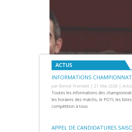
ACTUS
INFORMATIONS CHAMPIONNAT D
par
Benoit Froment
|
21 Mai 2026
|
Actu
Toutes les informations des championnats 
les horaires des matchs, le POTl, les list
compétition à tous
APPEL DE CANDIDATURES SAISO