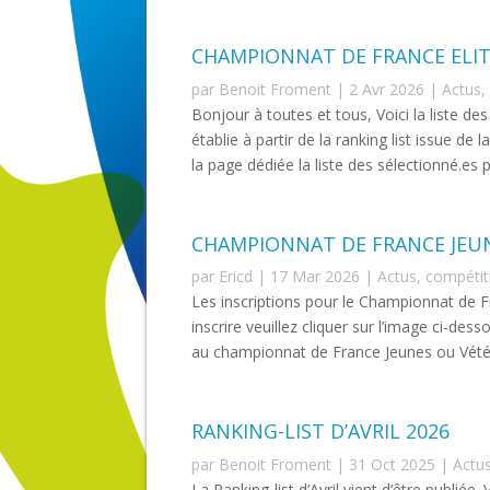
CHAMPIONNAT DE FRANCE ELI
par
Benoit Froment
|
2 Avr 2026
|
Actus
,
Bonjour à toutes et tous, Voici la liste d
établie à partir de la ranking list issue de 
la page dédiée la liste des sélectionné.es p
CHAMPIONNAT DE FRANCE JEUN
par
Ericd
|
17 Mar 2026
|
Actus
,
compétit
Les inscriptions pour le Championnat de 
inscrire veuillez cliquer sur l’image ci-des
au championnat de France Jeunes ou Vétéra
RANKING-LIST D’AVRIL 2026
par
Benoit Froment
|
31 Oct 2025
|
Actu
La Ranking-list d’Avril vient d’être publiée